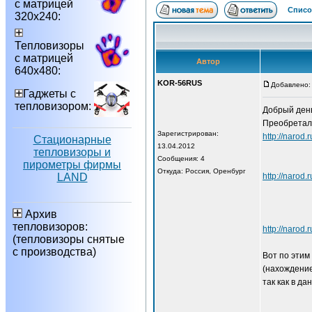
с матрицей
Списо
320х240:
Тепловизоры
с матрицей
Автор
640х480:
KOR-56RUS
Добавлено: 
Гаджеты с
тепловизором:
Добрый день
Преобреталс
Зарегистрирован:
http://n
Стационарные
13.04.2012
тепловизоры и
Сообщения: 4
пирометры фирмы
Откуда: Россия, Оренбург
LAND
http://na
Архив
тепловизоров:
http://n
(тепловизоры снятые
с производства)
Вот по этим
(нахождение
так как в д