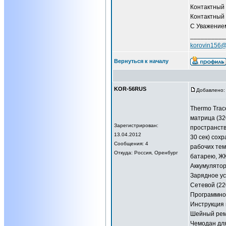
Контактный 
Контактный 
С Уважением
__________
korovin156@
Вернуться к началу
KOR-56RUS
Добавлено: 
Thermo Trac
матрица (32
Зарегистрирован:
пространств
13.04.2012
30 сек) сох
Сообщения: 4
рабочих тем
Откуда: Россия, Оренбург
батарею, ЖК
Аккумулятор 
Зарядное ус
Сетевой (22
Программное
Инструкция 
Шейный рем
Чемодан для