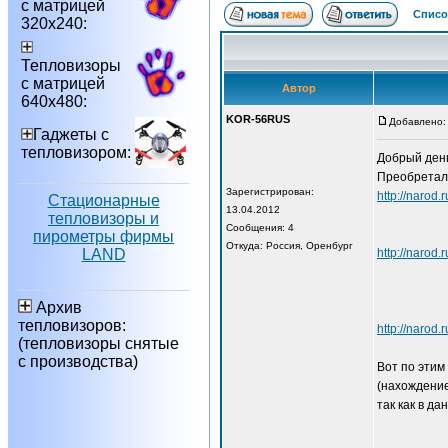
с матрицей
Списо
320х240:
Тепловизоры
с матрицей
Автор
640х480:
KOR-56RUS
Добавлено: 
Гаджеты с
тепловизором:
Добрый день
Преобреталс
Зарегистрирован:
http://n
Стационарные
13.04.2012
тепловизоры и
Сообщения: 4
пирометры фирмы
Откуда: Россия, Оренбург
LAND
http://na
Архив
тепловизоров:
http://n
(тепловизоры снятые
с производства)
Вот по этим
(нахождение
так как в д