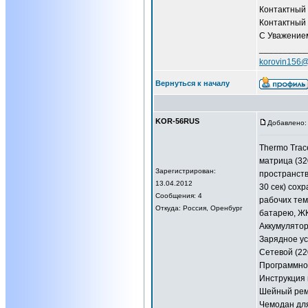
Контактный 
Контактный 
С Уважением
__________
korovin156@
Вернуться к началу
KOR-56RUS
Добавлено: 
Thermo Trac
матрица (32
Зарегистрирован:
пространств
13.04.2012
30 сек) сох
Сообщения: 4
рабочих тем
Откуда: Россия, Оренбург
батарею, ЖК
Аккумулятор 
Зарядное ус
Сетевой (22
Программное
Инструкция 
Шейный рем
Чемодан для