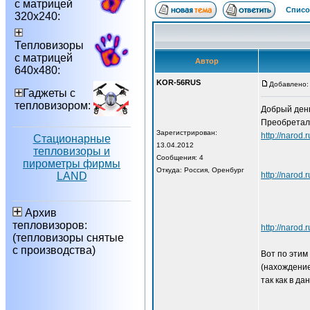
с матрицей
Списо
320х240:
Тепловизоры
с матрицей
Автор
640х480:
KOR-56RUS
Добавлено: 
Гаджеты с
тепловизором:
Добрый день
Преобреталс
Зарегистрирован:
http://n
Стационарные
13.04.2012
тепловизоры и
Сообщения: 4
пирометры фирмы
Откуда: Россия, Оренбург
LAND
http://na
Архив
тепловизоров:
http://n
(тепловизоры снятые
с производства)
Вот по этим
(нахождение
так как в д