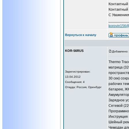
Контактный 
Контактный 
С Уважением
__________
korovin156@
Вернуться к началу
KOR-56RUS
Добавлено: 
Thermo Trac
матрица (32
Зарегистрирован:
пространств
13.04.2012
30 сек) сох
Сообщения: 4
рабочих тем
Откуда: Россия, Оренбург
батарею, ЖК
Аккумулятор 
Зарядное ус
Сетевой (22
Программное
Инструкция 
Шейный рем
Чемодан для