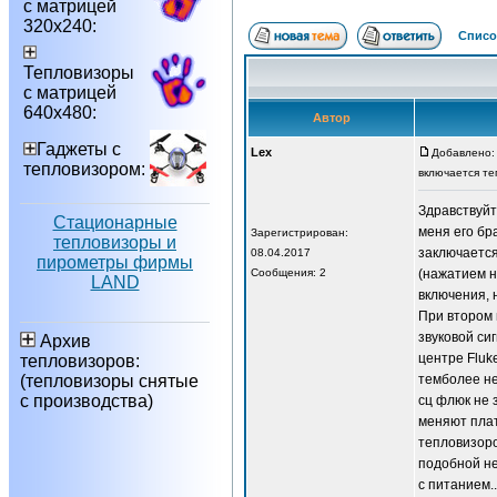
с матрицей
320х240:
Списо
Тепловизоры
с матрицей
640х480:
Автор
Гаджеты с
Lex
Добавлено: 
тепловизором:
включается те
Здравствуйт
Стационарные
меня его бр
Зарегистрирован:
тепловизоры и
заключается
08.04.2017
пирометры фирмы
Сообщения: 2
(нажатием н
LAND
включения, 
При втором 
звуковой си
Архив
центре Fluk
тепловизоров:
(тепловизоры снятые
темболее не
с производства)
сц флюк не 
меняют плат
тепловизоро
подобной н
с питанием.