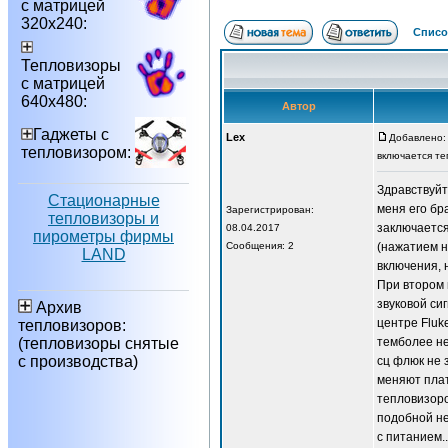
с матрицей
320х240:
Списо
Тепловизоры
с матрицей
640х480:
Автор
Гаджеты с
Lex
Добавлено: 
тепловизором:
включается те
Здравствуйт
Стационарные
меня его бр
Зарегистрирован:
тепловизоры и
заключается
08.04.2017
пирометры фирмы
Сообщения: 2
(нажатием н
LAND
включения, 
При втором 
звуковой си
Архив
центре Fluk
тепловизоров:
(тепловизоры снятые
темболее не
с производства)
сц флюк не 
меняют плат
тепловизоро
подобной н
с питанием.