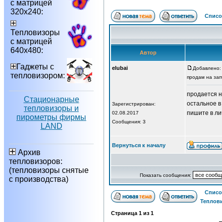
с матрицей
320х240:
Списо
Тепловизоры
с матрицей
640х480:
Автор
Гаджеты с
elubai
Добавлено: 
тепловизором:
продам на зап
продается н
Стационарные
остальное в
Зарегистрирован:
тепловизоры и
пишите в ли
02.08.2017
пирометры фирмы
Сообщения: 3
LAND
Вернуться к началу
Архив
тепловизоров:
(тепловизоры снятые
Показать сообщения:
с производства)
Списо
Теплов
Страница
1
из
1