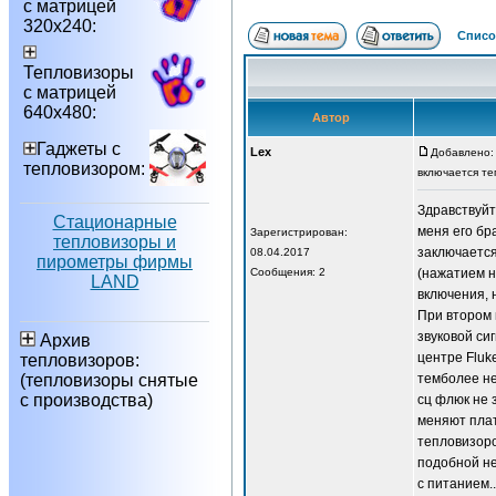
с матрицей
320х240:
Списо
Тепловизоры
с матрицей
640х480:
Автор
Гаджеты с
Lex
Добавлено: 
тепловизором:
включается те
Здравствуйт
Стационарные
меня его бр
Зарегистрирован:
тепловизоры и
заключается
08.04.2017
пирометры фирмы
Сообщения: 2
(нажатием н
LAND
включения, 
При втором 
звуковой си
Архив
центре Fluk
тепловизоров:
(тепловизоры снятые
темболее не
с производства)
сц флюк не 
меняют плат
тепловизоро
подобной н
с питанием.