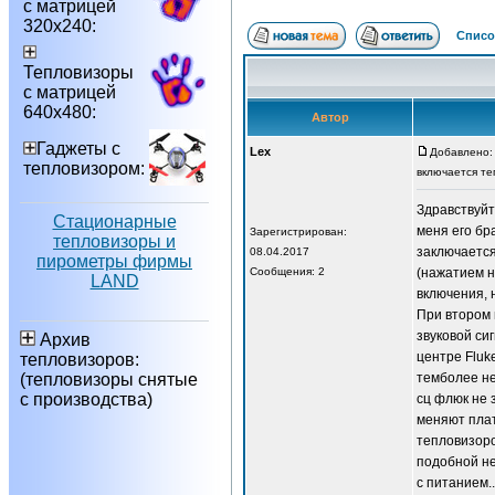
с матрицей
320х240:
Списо
Тепловизоры
с матрицей
640х480:
Автор
Гаджеты с
Lex
Добавлено: 
тепловизором:
включается те
Здравствуйт
Стационарные
меня его бр
Зарегистрирован:
тепловизоры и
заключается
08.04.2017
пирометры фирмы
Сообщения: 2
(нажатием н
LAND
включения, 
При втором 
звуковой си
Архив
центре Fluk
тепловизоров:
(тепловизоры снятые
темболее не
с производства)
сц флюк не 
меняют плат
тепловизоро
подобной н
с питанием.