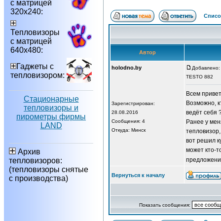
с матрицей
320х240:
Списо
Тепловизоры
с матрицей
640х480:
Автор
Гаджеты с
holodno.by
Добавлено: 
тепловизором:
TESTO 882
Всем привет
Стационарные
Возможно, к
Зарегистрирован:
тепловизоры и
ведёт себя ?
28.08.2016
пирометры фирмы
Сообщения: 4
Ранее у мен
LAND
Откуда: Минск
тепловизор,
вот решил ку
может кто-т
Архив
тепловизоров:
предложени
(тепловизоры снятые
Вернуться к началу
с производства)
Показать сообщения: