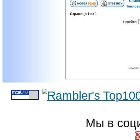
Списо
Теплов
Страница
1
из
1
Перейти:
Powered
Мы в соц