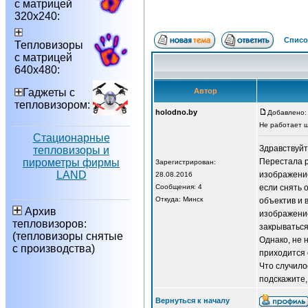
с матрицей
320х240:
Списо
Тепловизоры
с матрицей
640х480:
Гаджеты с
Автор
тепловизором:
holodno.by
Добавлено: 
Не работает ш
Стационарные
Здравствуйт
тепловизоры и
пирометры фирмы
Перестала р
Зарегистрирован:
LAND
изображение
28.08.2016
Сообщения: 4
если снять 
Откуда: Минск
объектив и 
Архив
изображение
тепловизоров:
закрываться
(тепловизоры снятые
Однако, не 
с производства)
приходится 
Что случило
подскажите,
Вернуться к началу