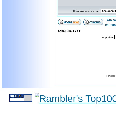
Показать сообщения:
Списо
Теплови
Страница
1
из
1
Перейти:
Powered