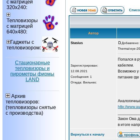
с матрицей
320х240:
Списо
Тепловизоры
с матрицей
640х480:
Автор
Гаджеты с
Stasius
Добавлено: 
тепловизором:
Thermal-eye-2
Попался в р
Стационарные
кабелем.
Зарегистрирован:
тепловизоры и
Возможно у 
12.08.2021
пирометры фирмы
Сообщения: 1
питание где
LAND
Откуда: Вильнюс
Архив
Аналогичный
тепловизоров:
(тепловизоры снятые
http://www.a
с производства)
__________
Закон Ома д
в итоге напр
Вернуться к началу