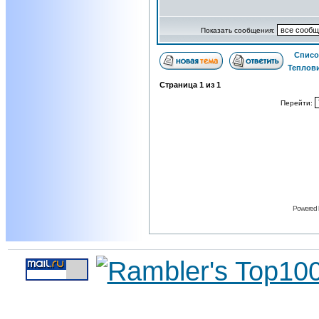
Показать сообщения:
Списо
Теплови
Страница
1
из
1
Перейти:
Powered