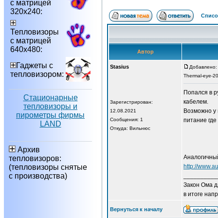
с матрицей
320х240:
Списо
Тепловизоры
с матрицей
640х480:
Автор
Гаджеты с
Stasius
Добавлено: 
тепловизором:
Thermal-eye-2
Попался в р
Стационарные
кабелем.
Зарегистрирован:
тепловизоры и
Возможно у 
12.08.2021
пирометры фирмы
Сообщения: 1
питание где
LAND
Откуда: Вильнюс
Архив
Аналогичный
тепловизоров:
(тепловизоры снятые
http://www.a
с производства)
__________
Закон Ома д
в итоге напр
Вернуться к началу