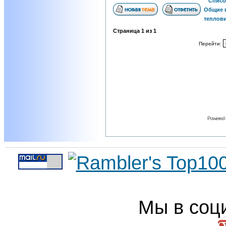
Списо
Общие 
теплов
Страница
1
из
1
Перейти:
Powered
Мы в соц