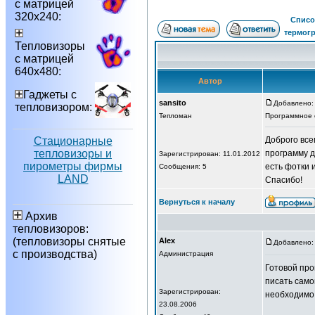
с матрицей
320х240:
Списо
термог
Тепловизоры
с матрицей
640х480:
Автор
Гаджеты с
sansito
Добавлено: 
тепловизором:
Тепломан
Программное 
Стационарные
Доброго все
тепловизоры и
программу 
Зарегистрирован: 11.01.2012
пирометры фирмы
есть фотки 
Сообщения: 5
LAND
Спасибо!
Вернуться к началу
Архив
тепловизоров:
(тепловизоры снятые
Alex
Добавлено: 
с производства)
Администрация
Готовой про
писать само
Зарегистрирован:
необходимо,
23.08.2006