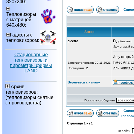
320х240:
Списо
Тепловизоры
с матрицей
640х480:
Автор
Гаджеты с
тепловизором:
electro
Добавлено: 
Ищу старый с
Стационарные
Ищу старый
тепловизоры и
InRec Analy
Зарегистрирован: 20.11.2021
пирометры фирмы
Или копия д
Сообщения: 2
LAND
Вернуться к началу
Архив
тепловизоров:
(тепловизоры снятые
Показать сообщения:
с производства)
Списо
Теплов
Страница
1
из
1
Перейти: