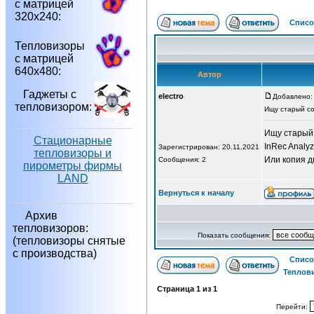
с матрицей
320х240:
Списо
Тепловизоры
с матрицей
640х480:
Автор
Гаджеты с
electro
Добавлено: 
тепловизором:
Ищу старый с
Ищу старый
Стационарные
InRec Analy
Зарегистрирован: 20.11.2021
тепловизоры и
Или копия д
Сообщения: 2
пирометры фирмы
LAND
Вернуться к началу
Архив
тепловизоров:
Показать сообщения:
(тепловизоры снятые
с производства)
Списо
Теплов
Страница
1
из
1
Перейти: