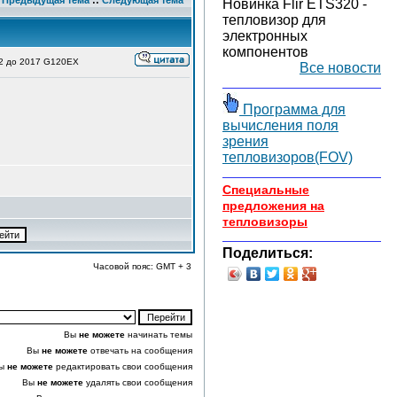
Предыдущая тема
::
Следующая тема
Новинка Flir ETS320 -
тепловизор для
электронных
компонентов
2 до 2017 G120EX
Все новости
Программа для
вычисления поля
зрения
тепловизоров(FOV)
Специальные
предложения на
тепловизоры
Поделиться:
Часовой пояс: GMT + 3
Вы
не можете
начинать темы
Вы
не можете
отвечать на сообщения
ы
не можете
редактировать свои сообщения
Вы
не можете
удалять свои сообщения