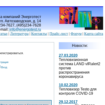
а компаний Энерготест
л. Автозаводская, д. 14
)234-7627, (495)234-7628
-mail:
info@energotest.ru
атьи
|
Литература
|
Контакты
|
Прайс-лист
|
Форум
|
Карта сайта
Новости:
егистрироваться.
27.03.2020
Тепловизионная
страция
система LAND vIRalert2
Вход
против
распространения
коронавируса
10.02.2020
Тепловизор Testo для
контроля COVID-19
29.12.2017