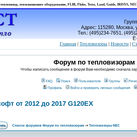
тепловизор, тепловизионное оборудование, FLIR, Fluke, Testo, Land, Guide, IRISYS, NEC
Групп
Адрес: 115280, Москва, у
Тел.: (495)234-7651, (495
E
Главная
|
Тепловизоры
|
Новости
|
Ст
Форум по тепловизорам
Чтобы написать сообщение в форум Вам необходимо сначала зар
FAQ
Поиск
Пользователи
Группы
Реги
Профиль
Войти и проверить личные сообщения
офт от 2012 до 2017 G120EX
Список форумов Форум по тепловизорам
->
Тепловизоры NEC