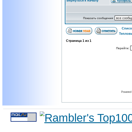
Вернуться к началу
Показать сообщения:
Списо
Теплов
Страница
1
из
1
Перейти:
Powered