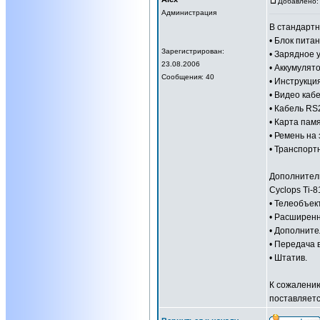
Добавлено: 
Администрация
В стандартн
• Блок питан
Зарегистрирован:
• Зарядное 
23.08.2006
• Аккумулят
Сообщения: 40
• Инструкци
• Видео каб
• Кабель RS
• Карта пам
• Ремень на 
• Транспорт
Дополнител
Cyclops Ti-8
• Телеобъект
• Расширен
• Дополните
• Передача 
• Штатив.
К сожалению
поставляет