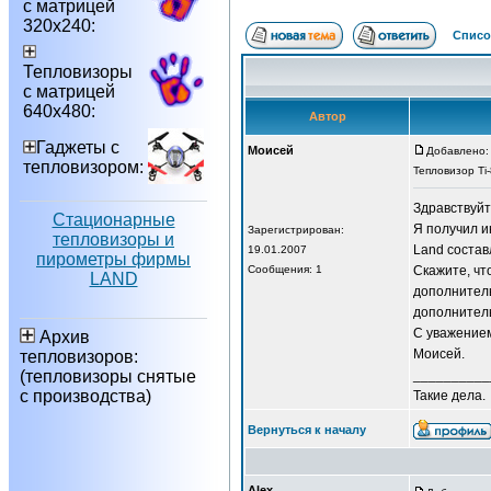
с матрицей
320х240:
Списо
Тепловизоры
с матрицей
640х480:
Автор
Гаджеты с
Моисей
Добавлено: 
тепловизором:
Тепловизор Ti
Здравствуйт
Стационарные
Я получил и
Зарегистрирован:
тепловизоры и
Land состав
19.01.2007
пирометры фирмы
Сообщения: 1
Скажите, чт
LAND
дополнител
дополнител
С уважение
Архив
Моисей.
тепловизоров:
(тепловизоры снятые
__________
с производства)
Такие дела.
Вернуться к началу
Alex