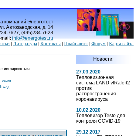
а компаний Энерготест
л. Автозаводская, д. 14
)234-7627, (495)234-7628
-mail:
info@energotest.ru
атьи
|
Литература
|
Контакты
|
Прайс-лист
|
Форум
|
Карта сайта
Новости:
егистрироваться.
27.03.2020
Тепловизионная
страция
система LAND vIRalert2
Вход
против
распространения
коронавируса
10.02.2020
Тепловизор Testo для
контроля COVID-19
29.12.2017