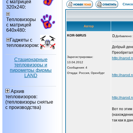
с матрицей
Списо
320х240:
Тепловизоры
с матрицей
Автор
640х480:
KOR-56RUS
Добавлено: 
Гаджеты с
тепловизором:
Добрый день
Преобреталс
Зарегистрирован:
http://n
Стационарные
13.04.2012
тепловизоры и
Сообщения: 4
пирометры фирмы
Откуда: Россия, Оренбург
LAND
http://na
Архив
тепловизоров:
http://n
(тепловизоры снятые
с производства)
Вот по этим
(нахождение
так как в д