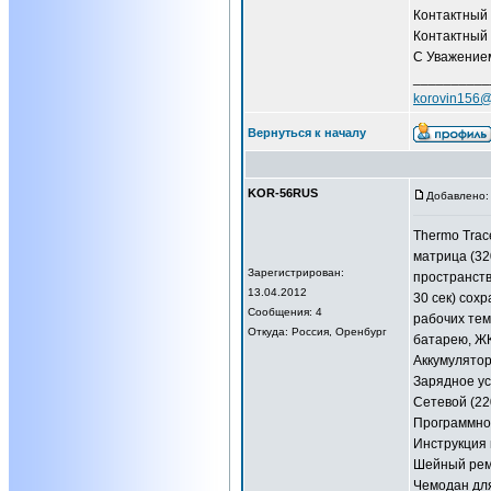
Контактный 
Контактный 
С Уважением
__________
korovin156@
Вернуться к началу
KOR-56RUS
Добавлено: 
Thermo Trac
матрица (32
Зарегистрирован:
пространств
13.04.2012
30 сек) сох
Сообщения: 4
рабочих тем
Откуда: Россия, Оренбург
батарею, ЖК
Аккумулятор 
Зарядное ус
Сетевой (22
Программное
Инструкция 
Шейный рем
Чемодан для