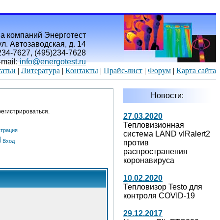
а компаний Энерготест
л. Автозаводская, д. 14
)234-7627, (495)234-7628
-mail:
info@energotest.ru
атьи
|
Литература
|
Контакты
|
Прайс-лист
|
Форум
|
Карта сайта
Новости:
егистрироваться.
27.03.2020
Тепловизионная
страция
система LAND vIRalert2
Вход
против
распространения
коронавируса
10.02.2020
Тепловизор Testo для
контроля COVID-19
29.12.2017