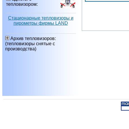
тепловизором:
Стационарные тепловизоры и
пирометры фирмы LAND
Архив тепловизоров:
(тепловизоры снятые с
производства)