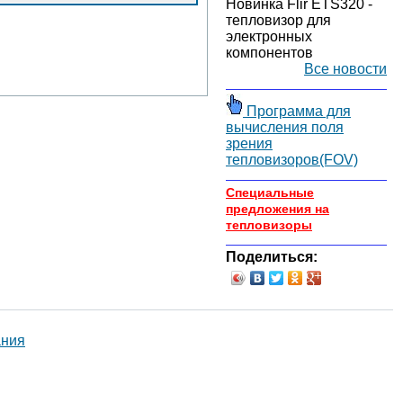
Новинка Flir ETS320 -
тепловизор для
электронных
компонентов
Все новости
Программа для
вычисления поля
зрения
тепловизоров(FOV)
Специальные
предложения на
тепловизоры
Поделиться: