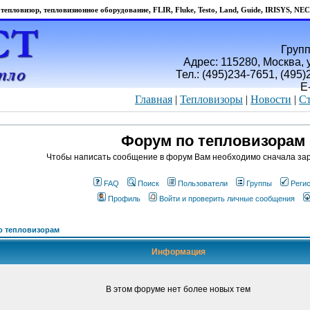
тепловизор, тепловизионное оборудование, FLIR, Fluke, Testo, Land, Guide, IRISYS, NEC
Групп
Адрес: 115280, Москва, у
Тел.: (495)234-7651, (495
E
Главная
|
Тепловизоры
|
Новости
|
Ст
Форум по тепловизорам
Чтобы написать сообщение в форум Вам необходимо сначала зар
FAQ
Поиск
Пользователи
Группы
Реги
Профиль
Войти и проверить личные сообщения
о тепловизорам
Информация
В этом форуме нет более новых тем