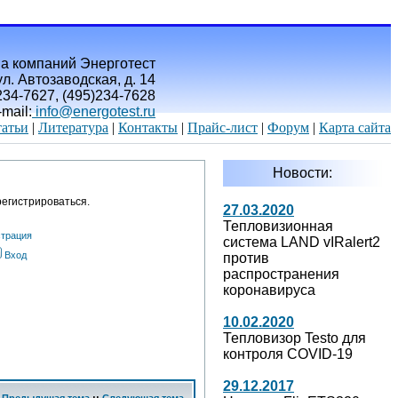
а компаний Энерготест
л. Автозаводская, д. 14
)234-7627, (495)234-7628
-mail:
info@energotest.ru
атьи
|
Литература
|
Контакты
|
Прайс-лист
|
Форум
|
Карта сайта
Новости:
егистрироваться.
27.03.2020
Тепловизионная
страция
система LAND vIRalert2
Вход
против
распространения
коронавируса
10.02.2020
Тепловизор Testo для
контроля COVID-19
29.12.2017