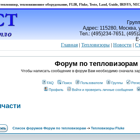
тепловизор, тепловизионное оборудование, FLIR, Fluke, Testo, Land, Guide, IRISYS, NEC
Групп
Адрес: 115280, Москва, у
Тел.: (495)234-7651, (495
E
Главная
|
Тепловизоры
|
Новости
|
Ст
Форум по тепловизорам
Чтобы написать сообщение в форум Вам необходимо сначала зар
FAQ
Поиск
Пользователи
Группы
Реги
Профиль
Войти и проверить личные сообщения
пчасти
Список форумов Форум по тепловизорам
->
Тепловизоры Fluke