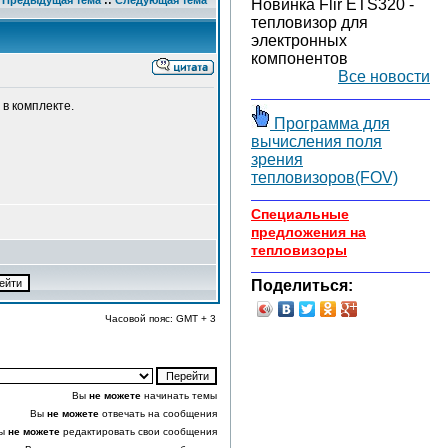
Предыдущая тема
::
Следующая тема
Новинка Flir ETS320 -
тепловизор для
электронных
компонентов
Все новости
в комплекте.
Программа для
вычисления поля
зрения
тепловизоров(FOV)
Специальные
предложения на
тепловизоры
Поделиться:
Часовой пояс: GMT + 3
Вы
не можете
начинать темы
Вы
не можете
отвечать на сообщения
ы
не можете
редактировать свои сообщения