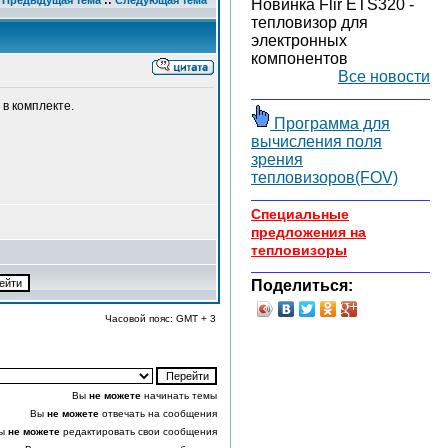
Предыдущая тема
::
Следующая тема
Новинка Flir ETS320 -
тепловизор для
электронных
компонентов
Все новости
в комплекте.
Программа для
вычисления поля
зрения
тепловизоров(FOV)
Специальные
предложения на
тепловизоры
Поделиться:
Часовой пояс: GMT + 3
Вы
не можете
начинать темы
Вы
не можете
отвечать на сообщения
ы
не можете
редактировать свои сообщения