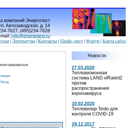
а компаний Энерготест
л. Автозаводская, д. 14
)234-7627, (495)234-7628
-mail:
info@energotest.ru
атьи
|
Литература
|
Контакты
|
Прайс-лист
|
Форум
|
Карта сайта
Новости:
егистрироваться.
27.03.2020
Тепловизионная
страция
система LAND vIRalert2
Вход
против
распространения
коронавируса
10.02.2020
Тепловизор Testo для
контроля COVID-19
29.12.2017