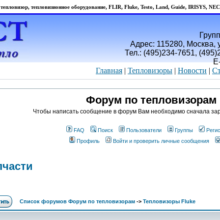
тепловизор, тепловизионное оборудование, FLIR, Fluke, Testo, Land, Guide, IRISYS, NEC
Групп
Адрес: 115280, Москва, у
Тел.: (495)234-7651, (495
E
Главная
|
Тепловизоры
|
Новости
|
Ст
Форум по тепловизорам
Чтобы написать сообщение в форум Вам необходимо сначала зар
FAQ
Поиск
Пользователи
Группы
Реги
Профиль
Войти и проверить личные сообщения
пчасти
Список форумов Форум по тепловизорам
->
Тепловизоры Fluke