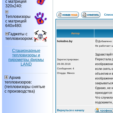
с матрицей
320х240:
Списо
Тепловизоры
с матрицей
640х480:
Гаджеты с
Автор
тепловизором:
holodno.by
Добавлено: 
Не работает ш
Стационарные
Здравствуйт
тепловизоры и
пирометры фирмы
Перестала р
Зарегистрирован:
LAND
изображение
28.08.2016
Сообщения: 4
если снять 
Откуда: Минск
объектив и 
Архив
изображение
тепловизоров:
закрываться
(тепловизоры снятые
Однако, не 
с производства)
приходится 
Что случило
подскажите,
Вернуться к началу