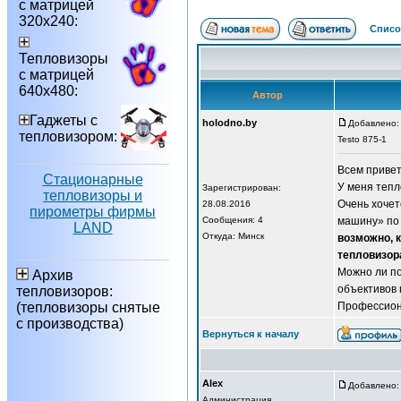
с матрицей
320х240:
Списо
Тепловизоры
с матрицей
640х480:
Автор
Гаджеты с
holodno.by
Добавлено: 
тепловизором:
Testo 875-1
Всем привет
Стационарные
У меня тепл
Зарегистрирован:
тепловизоры и
Очень хочет
28.08.2016
пирометры фирмы
Сообщения: 4
машину» по 
LAND
Откуда: Минск
возможно, к
тепловизор
Можно ли по
Архив
объективов 
тепловизоров:
(тепловизоры снятые
Профессиона
с производства)
Вернуться к началу
Alex
Добавлено: 
Администрация