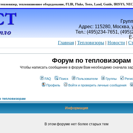
тепловизор, тепловизионное оборудование, FLIR, Fluke, Testo, Land, Guide, IRISYS, NEC
Групп
Адрес: 115280, Москва, у
Тел.: (495)234-7651, (495
E
Главная
|
Тепловизоры
|
Новости
|
Ст
Форум по тепловизорам
Чтобы написать сообщение в форум Вам необходимо сначала зар
FAQ
Поиск
Пользователи
Группы
Реги
Профиль
Войти и проверить личные сообщения
о тепловизорам
Информация
В этом форуме нет более старых тем