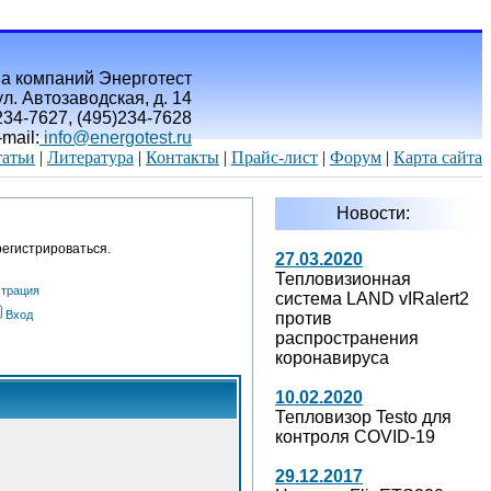
а компаний Энерготест
л. Автозаводская, д. 14
)234-7627, (495)234-7628
-mail:
info@energotest.ru
атьи
|
Литература
|
Контакты
|
Прайс-лист
|
Форум
|
Карта сайта
Новости:
егистрироваться.
27.03.2020
Тепловизионная
страция
система LAND vIRalert2
Вход
против
распространения
коронавируса
10.02.2020
Тепловизор Testo для
контроля COVID-19
29.12.2017