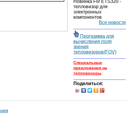
Новинка Flir ETS320 -
тепловизор для
электронных
компонентов
Все новости
Программа для
вычисления поля
зрения
тепловизоров(FOV)
Специальные
предложения на
тепловизоры
Поделиться: