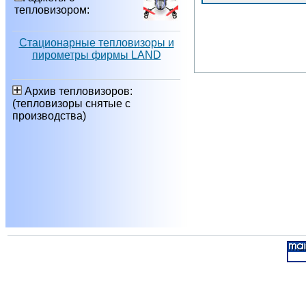
тепловизором:
Стационарные тепловизоры и
пирометры фирмы LAND
Архив тепловизоров:
(тепловизоры снятые с
производства)