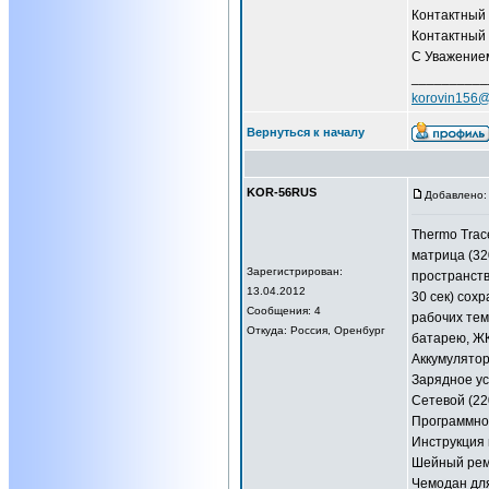
Контактный 
Контактный 
С Уважением
__________
korovin156@
Вернуться к началу
KOR-56RUS
Добавлено: 
Thermo Trac
матрица (32
Зарегистрирован:
пространств
13.04.2012
30 сек) сох
Сообщения: 4
рабочих тем
Откуда: Россия, Оренбург
батарею, ЖК
Аккумулятор 
Зарядное ус
Сетевой (22
Программное
Инструкция 
Шейный рем
Чемодан для