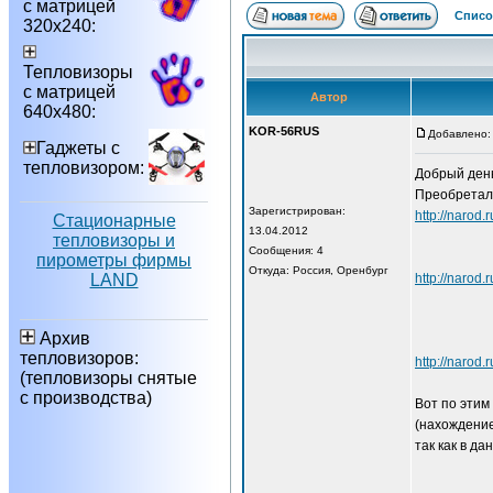
с матрицей
Списо
320х240:
Тепловизоры
с матрицей
Автор
640х480:
KOR-56RUS
Добавлено: 
Гаджеты с
тепловизором:
Добрый день
Преобреталс
Зарегистрирован:
http://n
Стационарные
13.04.2012
тепловизоры и
Сообщения: 4
пирометры фирмы
Откуда: Россия, Оренбург
LAND
http://na
Архив
тепловизоров:
http://n
(тепловизоры снятые
с производства)
Вот по этим
(нахождение
так как в д