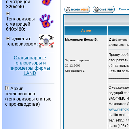
с матрицей
320х240:
Списо
Тепловизоры
с матрицей
640х480:
Автор
Гаджеты с
Маховиков Денис В.
Добавлено: 
тепловизором:
Дистанционны
Прошу сообщ
Стационарные
отображать 
Зарегистрирован:
тепловизоры и
обязательно)
26.12.2006
пирометры фирмы
Сообщения: 1
Есть ли воз
LAND
__________
__________
С уважение
Архив
ведущий сп
тепловизоров:
(тепловизоры снятые
ЗАО "ИМС И
с производства)
Маховиков Д
www.imshold
mailto:makh
тел. (495) 7
факс (495) 