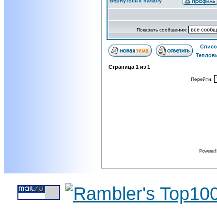
Вернуться к началу
Показать сообщения:
Списо
Теплов
Страница
1
из
1
Перейти:
Powered