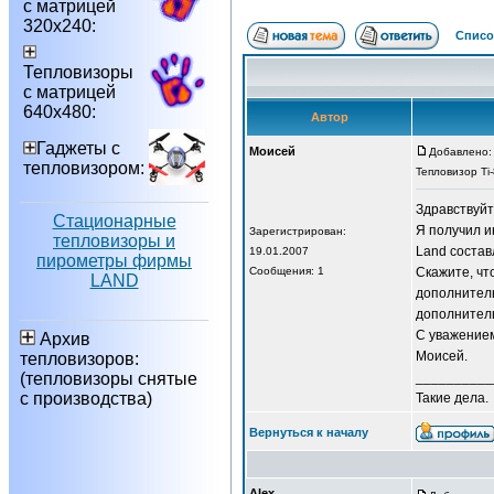
с матрицей
320х240:
Списо
Тепловизоры
с матрицей
640х480:
Автор
Гаджеты с
Моисей
Добавлено: 
тепловизором:
Тепловизор Ti
Здравствуйт
Стационарные
Я получил и
Зарегистрирован:
тепловизоры и
Land состав
19.01.2007
пирометры фирмы
Сообщения: 1
Скажите, чт
LAND
дополнител
дополнител
С уважение
Архив
Моисей.
тепловизоров:
(тепловизоры снятые
__________
с производства)
Такие дела.
Вернуться к началу
Alex