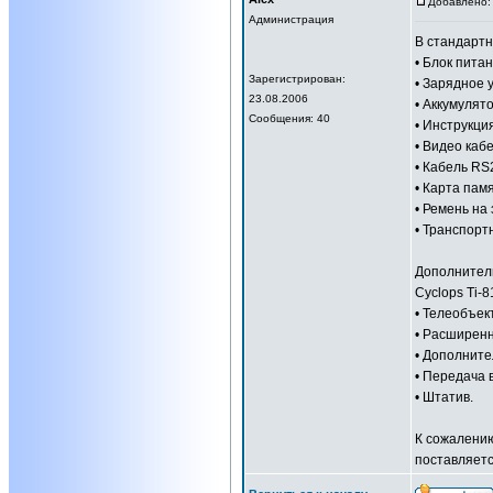
Добавлено: 
Администрация
В стандартн
• Блок питан
Зарегистрирован:
• Зарядное 
23.08.2006
• Аккумулят
Сообщения: 40
• Инструкци
• Видео каб
• Кабель RS
• Карта пам
• Ремень на 
• Транспорт
Дополнител
Cyclops Ti-8
• Телеобъект
• Расширен
• Дополните
• Передача 
• Штатив.
К сожалению
поставляет