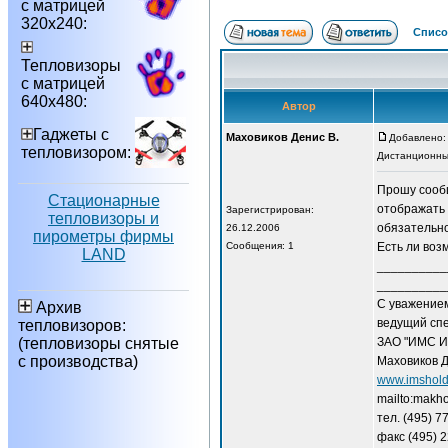
с матрицей
320х240:
Списо
Тепловизоры
с матрицей
640х480:
Автор
Гаджеты с
Маховиков Денис В.
Добавлено: 
тепловизором:
Дистанционны
Прошу сообщ
Стационарные
отображать 
Зарегистрирован:
тепловизоры и
обязательно)
26.12.2006
пирометры фирмы
Сообщения: 1
Есть ли воз
LAND
__________
__________
С уважение
Архив
ведущий сп
тепловизоров:
(тепловизоры снятые
ЗАО "ИМС И
с производства)
Маховиков Д
www.imshold
mailto:makh
тел. (495) 7
факс (495) 