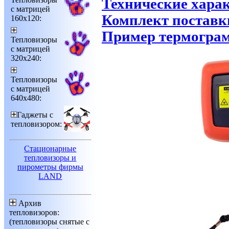
Технические хара
с матрицей
Комплект поставк
160х120:
Пример термограм
Тепловизоры
с матрицей
320х240:
Тепловизоры
с матрицей
640х480:
Гаджеты с
тепловизором:
Стационарные
тепловизоры и
пирометры фирмы
LAND
Архив
тепловизоров:
(тепловизоры снятые с